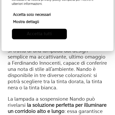
Nando: il perfetto connubio tra
ulteriori informazioni.
tecnico e sofisticato
Accetta solo necessari
Nando
è un'applique in stile industrial,
Mostra dettagli
creata dagli artisti italiani
Luca De Bona e
Dario De Meo
, costituita da un giunto
Accetta tutti
metallico e un tubolare microforato.
Si tratta di una lampada dal design
semplice ma accattivante, ultimo omaggio
a Ferdinando Innocenti, capace di conferire
una nota di stile all'ambiente. Nando è
disponibile in tre diverse colorazioni: si
potrà scegliere tra la tinta dorata, la tinta
nera o la tinta bianca.
La lampada a sospensione Nando può
rivelarsi
la soluzione perfetta per illuminare
un corridoio alto e lungo
: essa garantisce