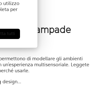
 utilizzo
eta per
re delle lampade
ta tutti
 design?
permettono di modellare gli ambienti
n un’esperienza multisensoriale. Leggete
 perché usarle.
 design...