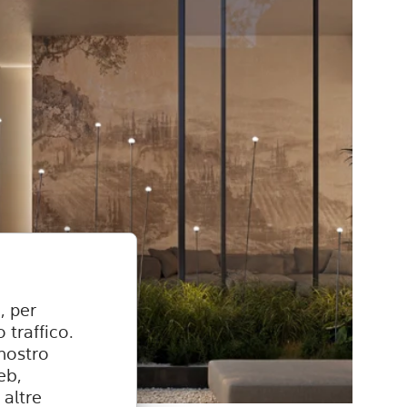
, per
 traffico.
 nostro
eb,
 altre