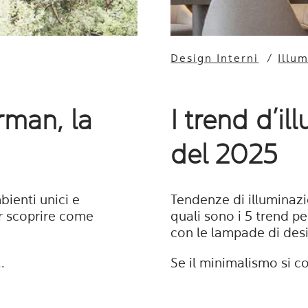
Design Interni
/
Illu
arman, la
I trend d’i
del 2025
bienti unici e
Tendenze di illuminazi
er scoprire come
quali sono i 5 trend pe
con le lampade di des
.
Se il minimalismo si 