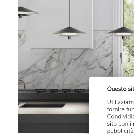
Questo sit
Utilizziam
fornire fu
Condividia
sito con i
pubblicità