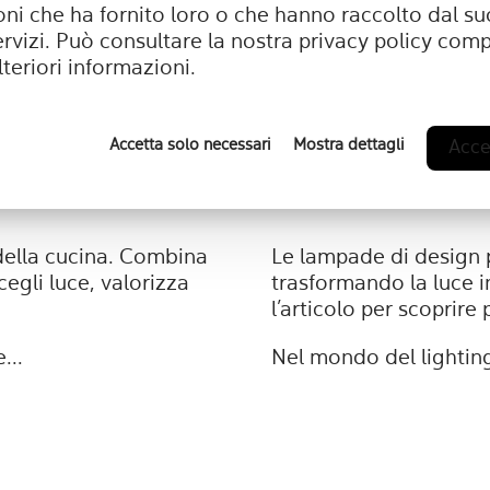
ni che ha fornito loro o che hanno raccolto dal suo
Illuminotecnica
ervizi. Può consultare la nostra
privacy policy
compl
lteriori informazioni.
Perché usa
Accetta solo necessari
Mostra dettagli
Accet
ucina
moderne di
e della cucina. Combina
Le lampade di design 
cegli luce, valorizza
trasformando la luce i
l’articolo per scoprire
...
Nel mondo del lighting