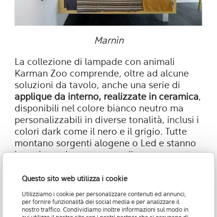
Marnìn
La collezione di lampade con animali
Karman Zoo comprende, oltre ad alcune
soluzioni da tavolo, anche una serie di
applique da interno, realizzate in ceramica
,
disponibili nel colore bianco neutro ma
personalizzabili in diverse tonalità, inclusi i
colori dark come il nero e il grigio. Tutte
montano sorgenti alogene o Led e stanno
bene in qualunque punto di casa, accanto
allo specchio del bagno o sopra lo svuota-
tasche dell'ingresso, dietro al divano o ai
Questo sito web utilizza i cookie
lati del letto.
Utilizziamo i cookie per personalizzare contenuti ed annunci,
per fornire funzionalità dei social media e per analizzare il
Tra le applique animali troviamo il bulldog
nostro traffico. Condividiamo inoltre informazioni sul modo in