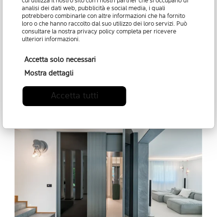
cui utilizza il nostro sito con i nostri partner che si occupano di
Amsterdam
e lo scimpanzé
Ugo Rilla
, che
analisi dei dati web, pubblicità e social media, i quali
tendono cavi elettrificati con bulbi luminosi
potrebbero combinarle con altre informazioni che ha fornito
loro o che hanno raccolto dal suo utilizzo dei loro servizi. Può
tra i denti, e il toro
Corrado
, con lampadine
consultare la nostra
privacy policy
completa per ricevere
che ingentiliscono le corna possenti. C'è
ulteriori informazioni.
anche il cervo
Marnìn
, con naso rotondo
Accetta solo necessari
come quello di un clown che si accende
Mostra dettagli
all'occorrenza.
Accetta tutti