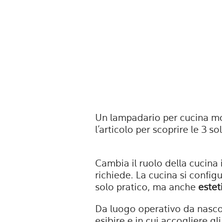
Un lampadario per cucina mo
l’articolo per scoprire le 3 s
Cambia il ruolo della cucina
richiede. La cucina si config
solo pratico, ma anche
estet
Da luogo operativo da nasco
esibire e in cui accogliere gli