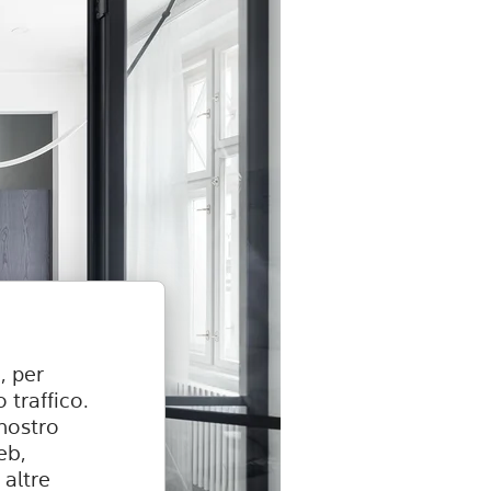
, per
 traffico.
 nostro
eb,
 altre